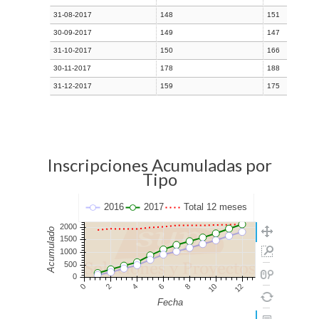
31-08-2017
148
151
30-09-2017
149
147
31-10-2017
150
166
30-11-2017
178
188
31-12-2017
159
175
Inscripciones Acumuladas por
Tipo