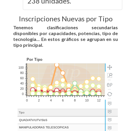
238 unidades.
Inscripciones Nuevas por Tipo
Tenemos clasificaciones secundarias
disponibles por capacidades, potencias, tipo de
tecnología... En estos gráficos se agrupan en su
tipo principal.
Tipo
Fe
QUAD/ATV/UTV/SbS
31
MANIPULADORAS TELESCOPICAS
31