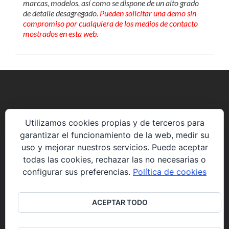
marcas, modelos, así como se dispone de un alto grado
de detalle desagregado.
Pueden solicitar una demo sin
compromiso por cualquiera de los medios de contacto
mostrados en esta web.
Avenida de la Constitución 85 P5 2º8.
Utilizamos cookies propias y de terceros para
28823 Coslada (Madrid)
garantizar el funcionamiento de la web, medir su
uso y mejorar nuestros servicios. Puede aceptar
web@solucionesyproyectos.es
todas las cookies, rechazar las no necesarias o
configurar sus preferencias.
Política de cookies
+34 914898275
ACEPTAR TODO
Go