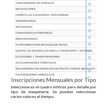
COSECHADORAS DE CEREALES
31
MOTOCULTORES
31
CARRETILLAS ELEVADORAS TODOTERRENO
31
VENDIMIADORAS
31
MOTOAZADAS
31
CARGADORAS AUTOMOTRICES
31
MINICARGADORAS
31
PLATAFORMAS PARA RECOGIDA DE FRUTAS
31
EQUIPOS DE DESENSILADO MEZCLA TRANSPORTE Y DISTRIBUC.
31
ELEVADORES Y TRANSPORTADORES
31
AUTOCARGADORES FORESTALES
31
RECOGEDORAS DE HORTALIZAS DE FRUTOS (TOMATE MELON ETC.)
31
PULVERIZADORES HIDRAULICOS
31
Inscripciones Mensuales por Tipo
VIBRADORES DE ARBOLES
31
Seleccione en el cuadro inferior para detalle por
SEGADORAS (GUADAÑADORAS)
31
tipo de maquinaria. Se pueden seleccionar
RETROEXCAVADORAS CARGADORAS (MIXTAS)
31
varios valores al tiempo.
PICADORAS CARGADORAS DE FORRAJE
31
TRACTOCARROS
31