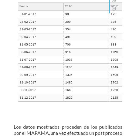
Fecha
2016
2017
31-01-2017
98
175
28-02-2017
209
325
31-03-2017
354
470
30-04-2017
491
609
31-05-2017
706
883
30-06-2017
916
1120
31-07-2017
1038
1298
31-08-2017
1186
1449
30-09-2017
1335
1596
31-10-2017
1485
1762
30-11-2017
1663
1950
31-12-2017
1822
2125
Los datos mostrados proceden de los publicados
por el MAPAMA, una vez efectuado un post proceso