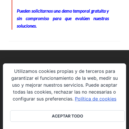
Pueden solicitarnos una demo temporal gratuita y
sin compromiso para que evalúen nuestras
soluciones.
Utilizamos cookies propias y de terceros para
Avenida de la Constitución 85 P5 2º8.
garantizar el funcionamiento de la web, medir su
28823 Coslada (Madrid)
uso y mejorar nuestros servicios. Puede aceptar
todas las cookies, rechazar las no necesarias o
web@solucionesyproyectos.es
configurar sus preferencias.
Política de cookies
+34 914898275
ACEPTAR TODO