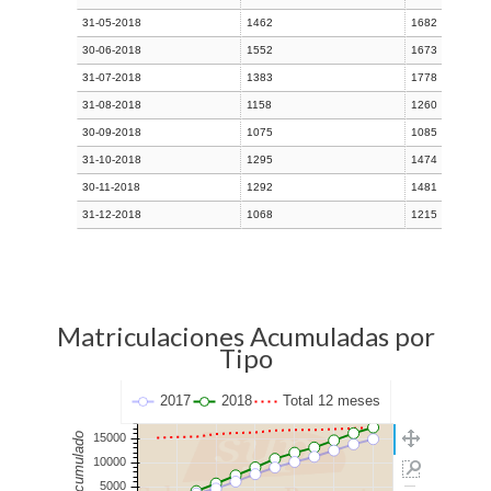
31-05-2018
1462
1682
30-06-2018
1552
1673
31-07-2018
1383
1778
31-08-2018
1158
1260
30-09-2018
1075
1085
31-10-2018
1295
1474
30-11-2018
1292
1481
31-12-2018
1068
1215
Matriculaciones Acumuladas por
Tipo