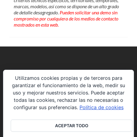
criterios técnicos específicos, territoriales, temporales,
marcas, modelos, así como se dispone de un alto grado
de detalle desagregado.
Pueden solicitar una demo sin
compromiso por cualquiera de los medios de contacto
mostrados en esta web.
Avenida de la Constitución 85 P5 2º8.
Utilizamos cookies propias y de terceros para
28823 Coslada (Madrid)
garantizar el funcionamiento de la web, medir su
uso y mejorar nuestros servicios. Puede aceptar
web@solucionesyproyectos.es
todas las cookies, rechazar las no necesarias o
configurar sus preferencias.
Política de cookies
+34 914898275
ACEPTAR TODO