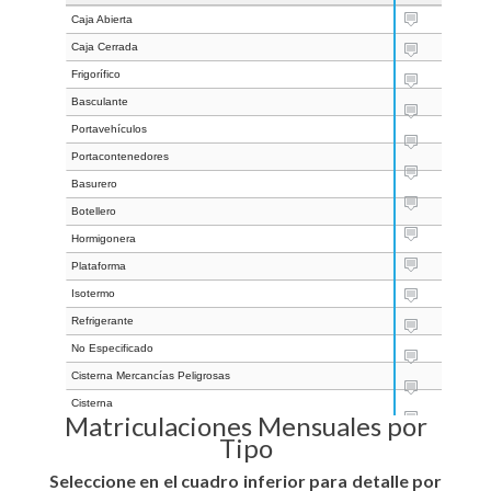
Caja Abierta
31
Caja Cerrada
31
Frigorífico
31
Basculante
31
Portavehículos
31
Portacontenedores
31
Basurero
31
Botellero
31
Hormigonera
31
Plataforma
31
Isotermo
31
Refrigerante
31
No Especificado
31
Cisterna Mercancías Peligrosas
31
Cisterna
31
Matriculaciones Mensuales por
Extinción de Incendios
31
Tipo
Jaula
31
Seleccione en el cuadro inferior para detalle por
Grúa de elevación
31