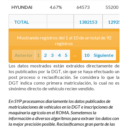
HYUNDAI
HYUNDAI
4.67%
64573
55200
TOTAL
1382153
1292571
TOTAL
TOTAL
1382153
1292571
Mostrando registros del 1 al 10 de un total de 92
registros
…
Anterior
1
2
3
4
5
10
Siguiente
Los datos mostrados están extraidos directamente de
los publicados por la DGT, sin que se haya efectuado un
post proceso o reclasificación. Se considera lo que la
DGT indica como primera matriculación, lo cual no es
sinónimo directo de vehículo recien vendido.
En SYP procesamos diariamente los datos publicados de
matriculaciones de vehículos en la DGT e inscripciones de
maquinaria agrícola en el ROMA. Sometemos la
información a diversos algoritmos para extraer los datos con
la mejor precisión posible. Reclasificamos gran parte de las