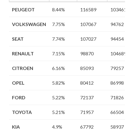
MARCA
ACUMULADO AÑO
CUOTA
2018
2017
PEUGEOT
PEUGEOT
8.44%
116589
103461
VOLKSWAGEN
VOLKSWAGEN
7.75%
107067
94762
SEAT
SEAT
7.74%
107027
94454
RENAULT
RENAULT
7.15%
98870
104689
CITROEN
CITROEN
6.16%
85093
79257
OPEL
OPEL
5.82%
80412
86998
FORD
FORD
5.22%
72137
71826
TOYOTA
TOYOTA
5.21%
71957
66504
KIA
KIA
4.9%
67792
58937