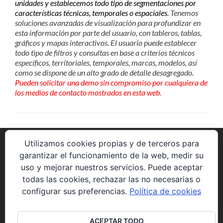
unidades y establecemos todo tipo de segmentaciones por
características técnicas, temporales o espaciales.
Tenemos
soluciones avanzadas de visualización para profundizar en
esta información por parte del usuario, con tableros, tablas,
gráficos y mapas interactivos. El usuario puede establecer
todo tipo de filtros y consultas en base a criterios técnicos
específicos, territoriales, temporales, marcas, modelos, así
como se dispone de un alto grado de detalle desagregado.
Pueden solicitar una demo sin compromiso por cualquiera de
los medios de contacto mostrados en esta web.
Utilizamos cookies propias y de terceros para
garantizar el funcionamiento de la web, medir su
uso y mejorar nuestros servicios. Puede aceptar
Avenida de la Constitución 85 P5 2º8.
todas las cookies, rechazar las no necesarias o
28823 Coslada (Madrid)
configurar sus preferencias.
Política de cookies
web@solucionesyproyectos.es
ACEPTAR TODO