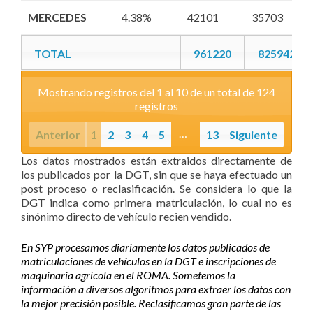
MERCEDES
MERCEDES
4.38%
42101
35703
TOTAL
961220
825942
TOTAL
TOTAL
961220
825942
Mostrando registros del 1 al 10 de un total de 124
registros
…
Anterior
1
2
3
4
5
13
Siguiente
Los datos mostrados están extraidos directamente de
los publicados por la DGT, sin que se haya efectuado un
post proceso o reclasificación. Se considera lo que la
DGT indica como primera matriculación, lo cual no es
sinónimo directo de vehículo recien vendido.
En SYP procesamos diariamente los datos publicados de
matriculaciones de vehículos en la DGT e inscripciones de
maquinaria agrícola en el ROMA. Sometemos la
información a diversos algoritmos para extraer los datos con
la mejor precisión posible. Reclasificamos gran parte de las