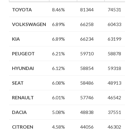
ACUMULADO AÑO
CUOTA
2023
2022
TOYOTA
TOYOTA
8.46%
81344
74531
VOLKSWAGEN
VOLKSWAGEN
6.89%
66258
60433
KIA
KIA
6.89%
66234
63199
PEUGEOT
PEUGEOT
6.21%
59710
58878
HYUNDAI
HYUNDAI
6.12%
58854
59318
SEAT
SEAT
6.08%
58486
48913
RENAULT
RENAULT
6.01%
57746
46542
DACIA
DACIA
5.08%
48838
37551
CITROEN
CITROEN
4.58%
44056
46302