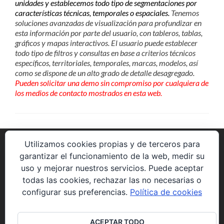
unidades y establecemos todo tipo de segmentaciones por
características técnicas, temporales o espaciales.
Tenemos
soluciones avanzadas de visualización para profundizar en
esta información por parte del usuario, con tableros, tablas,
gráficos y mapas interactivos. El usuario puede establecer
todo tipo de filtros y consultas en base a criterios técnicos
específicos, territoriales, temporales, marcas, modelos, así
como se dispone de un alto grado de detalle desagregado.
Pueden solicitar una demo sin compromiso por cualquiera de
los medios de contacto mostrados en esta web.
Utilizamos cookies propias y de terceros para
garantizar el funcionamiento de la web, medir su
uso y mejorar nuestros servicios. Puede aceptar
Avenida de la Constitución 85 P5 2º8.
todas las cookies, rechazar las no necesarias o
28823 Coslada (Madrid)
configurar sus preferencias.
Política de cookies
web@solucionesyproyectos.es
ACEPTAR TODO