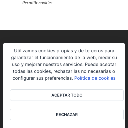
Permitir cookies
.
Utilizamos cookies propias y de terceros para
Avenida de la Constitución 85 P5 2º8.
garantizar el funcionamiento de la web, medir su
28823 Coslada (Madrid)
uso y mejorar nuestros servicios. Puede aceptar
todas las cookies, rechazar las no necesarias o
web@solucionesyproyectos.es
configurar sus preferencias.
Política de cookies
+34 914898275
ACEPTAR TODO
RECHAZAR
Go
to