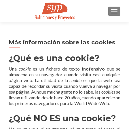
CAMBI
Más información sobre las cookies
¿Qué es una cookie?
Una
cookie
es un fichero de texto
inofensivo
que se
almacena en su navegador cuando visita casi cualquier
página web. La utilidad de la
cookie
es que la web sea
capaz de recordar su visita cuando vuelva a navegar por
esa página. Aunque mucha gente no lo sabe, las
cookies
se
llevan utilizando desde hace 20 años, cuando aparecieron
los primeros navegadores para la World Wide Web.
¿Qué NO ES una cookie?
No es un virus, ni un troyano, ni un gusano, ni spam, ni