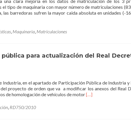
 una clara mejoría en los datos de matriculación de los 3 p
 es el tipo de maquinaria con mayor número de matriculaciones (83
, las barredoras sufren la mayor caida absoluta en unidades (-16
sticas
,
Maquinaria
,
Matriculaciones
 pública para actualización del Real Decre
 Industria, en el apartado de Participación Pública de Industria 
a del proyecto de orden que va a modificar los anexos del Real 
Read
ntos de homologación de vehículos de motor
[…]
more
about
ación
,
RD750/2010
Abierto
trámite
de
información