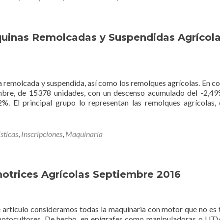
Matriculación
Tractores
Octubre
2016
quinas Remolcadas y Suspendidas Agrícol
a remolcada y suspendida, así como los remolques agrícolas. En co
embre, de 15378 unidades, con un descenso acumulado del -2,49
2%. El principal grupo lo representan las remolques agrícolas,
sticas
,
Inscripciones
,
Maquinaria
otrices Agrícolas Septiembre 2016
e artículo consideramos todas la maquinaria con motor que no es 
 motocultores. De hecho, en epígrafes como manipuladoras o UTV