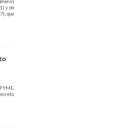
rimeros
1) y de
Read
7), que
more
about
Matriculaciones
Maquinaria
Automotriz
Septiembre
2016
to
y PYME,
Decreto