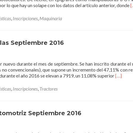
R
por lo que hay un solape con los datos del artículo anterior, donde
[
m
a
sticas
,
Inscripciones
,
Maquinaria
I
d
M
A
olas Septiembre 2016
A
S
2
or nuevo durante el mes de septiembre. Se han inscrito durante el
os no convencionales), que supone un incremento del 47,11% con r
Read
durante el año 2016 se elevan a 7919, un 11,08% superior
[…]
more
about
sticas
,
Inscripciones
,
Tractores
Inscripc
de
Tractore
Agrícola
utomotriz Septiembre 2016
Septiem
2016