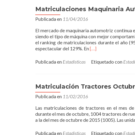
Matriculaciones Maquinaria Au
Publicada en
11/04/2016
El mercado de maquinaria automotriz continua e
siendo el tipo de máquina con mejor comportamien
el ranking de matriculaciones durante el año (9
Read
espectacular del 129%. En
[…]
more
about
Publicada en
Estadísticas
Etiquetado con
Estadí
Matriculaciones
Maquinaria
Automotriz
Octubre
Matriculación Tractores Octub
2016
Publicada en
11/02/2016
Las matriculaciones de tractores en el mes de
durante el mes de octubre, 1004 tractores de rued
a la del mes de octubre de 2015 (1005). Las uni
Publicada en
Estadísticas
Etiquetado con
Estadí