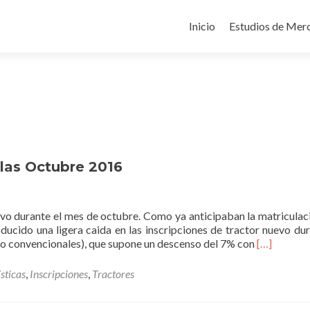
Ir
al
Inicio
Estudios de Merc
contenido
olas Octubre 2016
uevo durante el mes de octubre. Como ya anticipaban la matriculac
ducido una ligera caida en las inscripciones de tractor nuevo dur
Read
no convencionales), que supone un descenso del 7% con
[…]
more
about
sticas
,
Inscripciones
,
Tractores
Inscripción
de