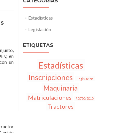
CATEGORÍAS
Estadísticas
as
Legislación
ETIQUETAS
njunto,
% y, en
 con un
Estadísticas
Inscripciones
Legislación
Maquinaria
Matriculaciones
RD750/2010
Tractores
tractor
, están