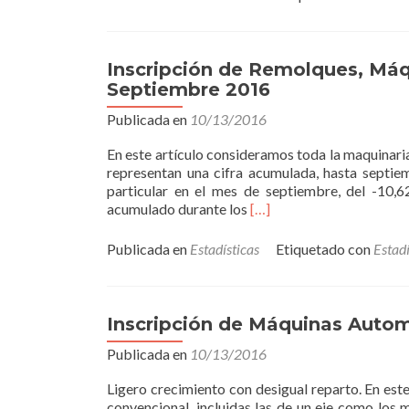
Inscripción de Remolques, Má
Septiembre 2016
Publicada en
10/13/2016
En este artículo consideramos toda la maquinari
representan una cifra acumulada, hasta septi
particular en el mes de septiembre, del -10,6
Read
acumulado durante los
[…]
more
about
Publicada en
Estadísticas
Etiquetado con
Estadí
Inscripción
de
Remolques,
Máquinas
Inscripción de Máquinas Autom
Remolcadas
Publicada en
10/13/2016
y
Suspendidas
Ligero crecimiento con desigual reparto. En est
Agrícolas
convencional, incluidas las de un eje como los
Septiembre