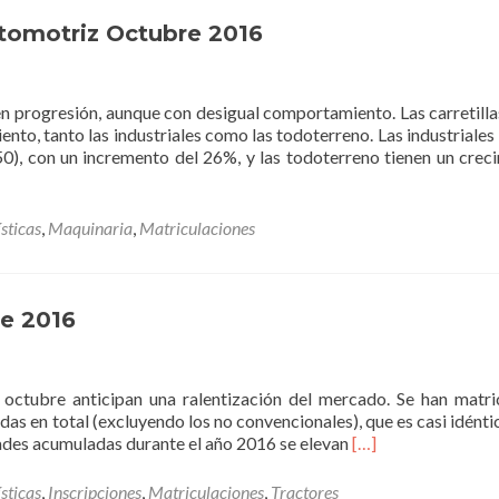
Tractores
Agrícolas
tomotriz Octubre 2016
Octubre
2016
n progresión, aunque con desigual comportamiento. Las carretilla
to, tanto las industriales como las todoterreno. Las industriales 
50), con un incremento del 26%, y las todoterreno tienen un crec
sticas
,
Maquinaria
,
Matriculaciones
re 2016
 octubre anticipan una ralentización del mercado. Se han matri
as en total (excluyendo los no convencionales), que es casi idéntic
Read
dades acumuladas durante el año 2016 se elevan
[…]
more
about
sticas
,
Inscripciones
,
Matriculaciones
,
Tractores