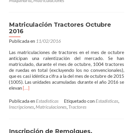
Maquinaria
,
Matriculaciones
Maquinaria
Automotriz
Octubre
2016
Matriculación Tractores Octubre
2016
Publicada en
11/02/2016
Las matriculaciones de tractores en el mes de octubre
anticipan una ralentización del mercado. Se han
matriculado, durante el mes de octubre, 1004 tractores
de ruedas en total (excluyendo los no convencionales),
que es casi idéntica cifra a la del mes de octubre de 2015
(1005). Las unidades acumuladas durante el año 2016 se
Read
elevan
[…]
more
about
Publicada en
Estadísticas
Etiquetado con
Estadísticas
,
Matriculación
Inscripciones
,
Matriculaciones
,
Tractores
Tractores
Octubre
2016
Inscripción de Remolques,