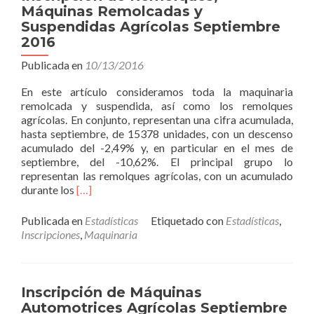
Máquinas Remolcadas y
Suspendidas Agrícolas Septiembre
2016
Publicada en
10/13/2016
En este artículo consideramos toda la maquinaria
remolcada y suspendida, así como los remolques
agrícolas. En conjunto, representan una cifra acumulada,
hasta septiembre, de 15378 unidades, con un descenso
acumulado del -2,49% y, en particular en el mes de
septiembre, del -10,62%. El principal grupo lo
representan las remolques agrícolas, con un acumulado
Read
durante los
[…]
more
about
Publicada en
Estadísticas
Etiquetado con
Estadísticas
,
Inscripción
Inscripciones
,
Maquinaria
de
Remolques,
Máquinas
Remolcadas
Inscripción de Máquinas
y
Automotrices Agrícolas Septiembre