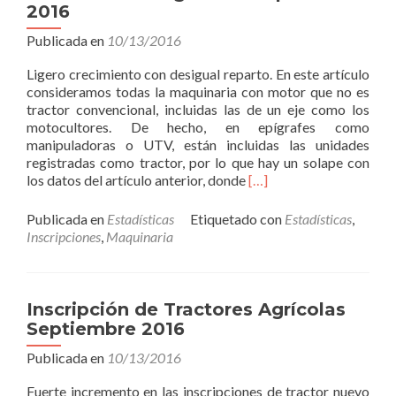
Suspendidas
2016
Agrícolas
Septiembre
Publicada en
10/13/2016
2016
Ligero crecimiento con desigual reparto. En este artículo
consideramos todas la maquinaria con motor que no es
tractor convencional, incluidas las de un eje como los
motocultores. De hecho, en epígrafes como
manipuladoras o UTV, están incluidas las unidades
registradas como tractor, por lo que hay un solape con
Read
los datos del artículo anterior, donde
[…]
more
about
Publicada en
Estadísticas
Etiquetado con
Estadísticas
,
Inscripción
Inscripciones
,
Maquinaria
de
Máquinas
Automotrices
Agrícolas
Inscripción de Tractores Agrícolas
Septiembre
Septiembre 2016
2016
Publicada en
10/13/2016
Fuerte incremento en las inscripciones de tractor nuevo