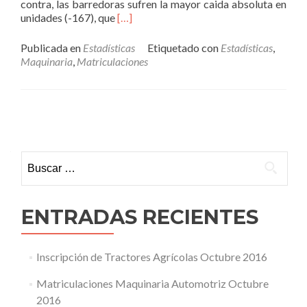
contra, las barredoras sufren la mayor caida absoluta en
Read
unidades (-167), que
[…]
more
about
Publicada en
Estadísticas
Etiquetado con
Estadísticas
,
Matriculaciones
Maquinaria
,
Matriculaciones
Maquinaria
Automotriz
Septiembre
2016
Ir
a
Buscar:
las
entradas
ENTRADAS RECIENTES
Inscripción de Tractores Agrícolas Octubre 2016
Matriculaciones Maquinaria Automotriz Octubre
2016