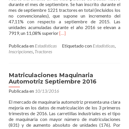
durante el mes de septiembre. Se han inscrito durante el
mes de septiembre 1221 tractores en total (incluidos los
no convencionales), que supone un incremento del
47,11% con respecto a septiembre de 2015. Las
unidades acumuladas durante el año 2016 se elevan a
Read
7919, un 11,08% superior
[…]
more
about
Publicada en
Estadísticas
Etiquetado con
Estadísticas
,
Inscripción
Inscripciones
,
Tractores
de
Tractores
Agrícolas
Septiembre
Matriculaciones Maquinaria
2016
Automotriz Septiembre 2016
Publicada en
10/13/2016
El mercado de maquinaria automotriz presenta una clara
mejoría en los datos de matriculación de los 3 primeros
trimestres de 2016. Las carretillas industriales es el tipo
de maquinaria con mayor número de matriculaciones
(831) y de aumento absoluto de unidades (176). Por