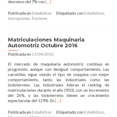
Read
descenso del 7% con
[…]
more
about
Publicada en
Estadísticas
Etiquetado con
Estadísticas
,
Inscripción
Inscripciones
,
Tractores
de
Tractores
Agrícolas
Octubre
Matriculaciones Maquinaria
2016
Automotriz Octubre 2016
Publicada en
11/04/2016
El mercado de maquinaria automotriz continua en
progresión, aunque con desigual comportamiento. Las
carretillas sigue siendo el tipo de máquina con mejor
comportamiento, tanto las industriales como las
todoterreno. Las industriales lideran el ranking de
matriculaciones durante el año (950), con un incremento
del 26%, y las todoterreno tienen un crecimiento
Read
espectacular del 129%. En
[…]
more
about
Publicada en
Estadísticas
Etiquetado con
Estadísticas
,
Matriculaciones